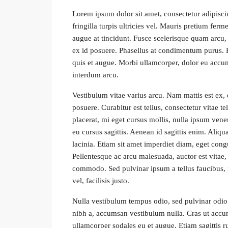
Lorem ipsum dolor sit amet, consectetur adipiscing
fringilla turpis ultricies vel. Mauris pretium fe
augue at tincidunt. Fusce scelerisque quam arcu
ex id posuere. Phasellus at condimentum purus. 
quis et augue. Morbi ullamcorper, dolor eu accums
interdum arcu.
Vestibulum vitae varius arcu. Nam mattis est ex, 
posuere. Curabitur est tellus, consectetur vitae te
placerat, mi eget cursus mollis, nulla ipsum venen
eu cursus sagittis. Aenean id sagittis enim. Aliq
lacinia. Etiam sit amet imperdiet diam, eget congue
Pellentesque ac arcu malesuada, auctor est vitae,
commodo. Sed pulvinar ipsum a tellus faucibus, nec
vel, facilisis justo.
Nulla vestibulum tempus odio, sed pulvinar odio 
nibh a, accumsan vestibulum nulla. Cras ut accum
ullamcorper sodales eu et augue. Etiam sagittis 