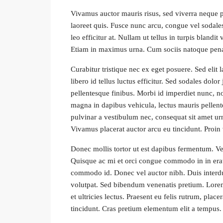
Vivamus auctor mauris risus, sed viverra neque p
laoreet quis. Fusce nunc arcu, congue vel sodales e
leo efficitur at. Nullam ut tellus in turpis blandit 
Etiam in maximus urna. Cum sociis natoque penat
Curabitur tristique nec ex eget posuere. Sed elit 
libero id tellus luctus efficitur. Sed sodales dolo
pellentesque finibus. Morbi id imperdiet nunc, n
magna in dapibus vehicula, lectus mauris pellen
pulvinar a vestibulum nec, consequat sit amet urn
Vivamus placerat auctor arcu eu tincidunt. Proin 
Donec mollis tortor ut est dapibus fermentum. Vest
Quisque ac mi et orci congue commodo in in erat.
commodo id. Donec vel auctor nibh. Duis interd
volutpat. Sed bibendum venenatis pretium. Lorem 
et ultricies lectus. Praesent eu felis rutrum, pla
tincidunt. Cras pretium elementum elit a tempus.