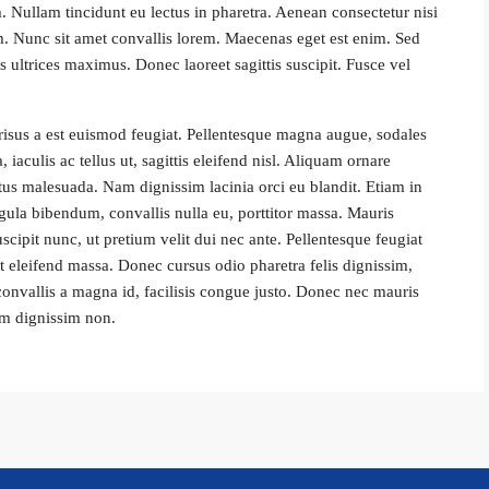
. Nullam tincidunt eu lectus in pharetra. Aenean consectetur nisi
m. Nunc sit amet convallis lorem. Maecenas eget est enim. Sed
s ultrices maximus. Donec laoreet sagittis suscipit. Fusce vel
 risus a est euismod feugiat. Pellentesque magna augue, sodales
 iaculis ac tellus ut, sagittis eleifend nisl. Aliquam ornare
tus malesuada. Nam dignissim lacinia orci eu blandit. Etiam in
igula bibendum, convallis nulla eu, porttitor massa. Mauris
uscipit nunc, ut pretium velit dui nec ante. Pellentesque feugiat
eleifend massa. Donec cursus odio pharetra felis dignissim,
convallis a magna id, facilisis congue justo. Donec nec mauris
im dignissim non.