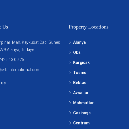
t Us
Property Locations
rpinari Mah. Keykubat Cad. Gunes
Alanya
 2/9 Alanya, Turkiye
Oba
242 513 09 25
Kargicak
@ertainternational.com
Tosmur
Bektas
 us
Avsallar
Mahmutlar
Gazipaşa
Centrum