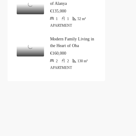
of Alanya
€135,000
1
1
52
m²
APARTMENT
Modern Family Living in
the Heart of Oba
€160,000
2
2
130
m²
APARTMENT