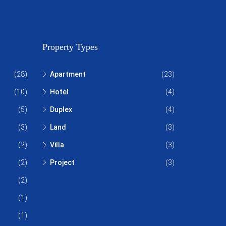
Property Types
(28)
Apartment
(23)
(10)
Hotel
(4)
(5)
Duplex
(4)
(3)
Land
(3)
(2)
Villa
(3)
(2)
Project
(3)
(2)
(1)
(1)