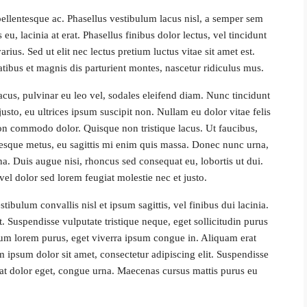
ellentesque ac. Phasellus vestibulum lacus nisl, a semper sem
u, lacinia at erat. Phasellus finibus dolor lectus, vel tincidunt
varius. Sed ut elit nec lectus pretium luctus vitae sit amet est.
ibus et magnis dis parturient montes, nascetur ridiculus mus.
lacus, pulvinar eu leo vel, sodales eleifend diam. Nunc tincidunt
r justo, eu ultrices ipsum suscipit non. Nullam eu dolor vitae felis
on commodo dolor. Quisque non tristique lacus. Ut faucibus,
tesque metus, eu sagittis mi enim quis massa. Donec nunc urna,
a. Duis augue nisi, rhoncus sed consequat eu, lobortis ut dui.
vel dolor sed lorem feugiat molestie nec et justo.
ibulum convallis nisl et ipsum sagittis, vel finibus dui lacinia.
 Suspendisse vulputate tristique neque, eget sollicitudin purus
um lorem purus, eget viverra ipsum congue in. Aliquam erat
ipsum dolor sit amet, consectetur adipiscing elit. Suspendisse
cerat dolor eget, congue urna. Maecenas cursus mattis purus eu