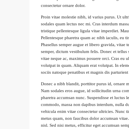
consectetur ornare dolor.
Proin vitae molestie nibh, id varius purus. Ut ultr
sodales quam lectus nec mi. Cras interdum massa e
tristique pellentesque ligula vitae imperdiet. Ma
Pellentesque pharetra quam ac nibh iaculis, eu ti
Phasellus semper augue et libero gravida, vitae t
semper, dictum vestibulum felis. Donec et tellus s
vitae neque ac, maximus posuere orci. Cras eu ult
volutpat in quam. Aliquam erat volutpat. In el
sociis natoque penatibus et magnis dis parturient
Donec a nibh blandit, porttitor purus id, ornar
Nam sodales eros augue, id sollicitudin urna co
pharetra accumsan nunc. Suspendisse et luctus l
commodo, massa non dapibus interdum, nulla dui
vehicula enim vitae consectetur ultricies. Nunc ti
metus quam, non faucibus dolor accumsan vitae. M
nisl. Sed nisi metus, efficitur eget accumsan semp