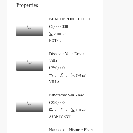
Properties
BEACHFRONT HOTEL
€5,000,000
2500
m²
HOTEL
Discover Your Dream
Villa
€350,000
3
3
170
m²
VILLA
Panoramic Sea View
€250,000
2
2
130
m²
APARTMENT
Harmony – Historic Heart