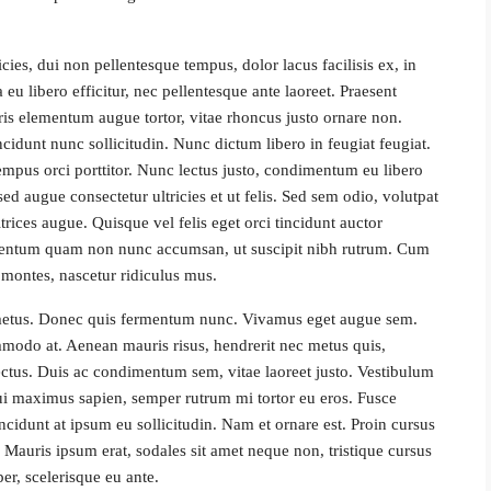
icies, dui non pellentesque tempus, dolor lacus facilisis ex, in
u libero efficitur, nec pellentesque ante laoreet. Praesent
uris elementum augue tortor, vitae rhoncus justo ornare non.
ncidunt nunc sollicitudin. Nunc dictum libero in feugiat feugiat.
empus orci porttitor. Nunc lectus justo, condimentum eu libero
ed augue consectetur ultricies et ut felis. Sed sem odio, volutpat
rices augue. Quisque vel felis eget orci tincidunt auctor
ementum quam non nunc accumsan, ut suscipit nibh rutrum. Cum
 montes, nascetur ridiculus mus.
e metus. Donec quis fermentum nunc. Vivamus eget augue sem.
mmodo at. Aenean mauris risus, hendrerit nec metus quis,
ectus. Duis ac condimentum sem, vitae laoreet justo. Vestibulum
 maximus sapien, semper rutrum mi tortor eu eros. Fusce
ncidunt at ipsum eu sollicitudin. Nam et ornare est. Proin cursus
auris ipsum erat, sodales sit amet neque non, tristique cursus
er, scelerisque eu ante.