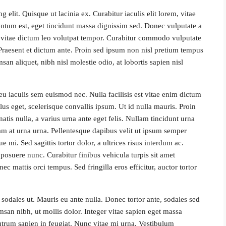
 elit. Quisque ut lacinia ex. Curabitur iaculis elit lorem, vitae
rmentum est, eget tincidunt massa dignissim sed. Donec vulputate a
, vitae dictum leo volutpat tempor. Curabitur commodo vulputate
Praesent et dictum ante. Proin sed ipsum non nisl pretium tempus
an aliquet, nibh nisl molestie odio, at lobortis sapien nisl
eu iaculis sem euismod nec. Nulla facilisis est vitae enim dictum
llus eget, scelerisque convallis ipsum. Ut id nulla mauris. Proin
atis nulla, a varius urna ante eget felis. Nullam tincidunt urna
uam at urna urna. Pellentesque dapibus velit ut ipsum semper
 mi. Sed sagittis tortor dolor, a ultrices risus interdum ac.
 posuere nunc. Curabitur finibus vehicula turpis sit amet
 mattis orci tempus. Sed fringilla eros efficitur, auctor tortor
sodales ut. Mauris eu ante nulla. Donec tortor ante, sodales sed
san nibh, ut mollis dolor. Integer vitae sapien eget massa
rutrum sapien in feugiat. Nunc vitae mi urna. Vestibulum